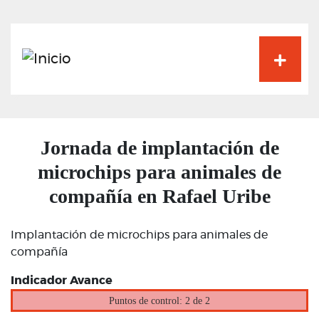
Pasar
al
contenido
principal
Jornada de implantación de
microchips para animales de
compañía en Rafael Uribe
Implantación de microchips para animales de
compañía
Indicador Avance
Puntos de control: 2 de 2