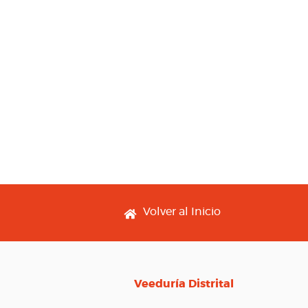
Footer menu
Volver al Inicio
Veeduría Distrital