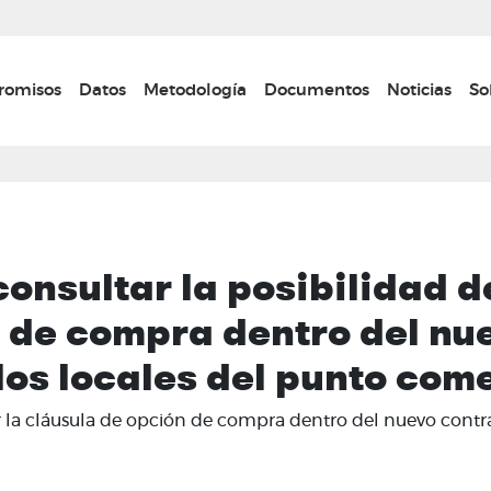
Pasar
al
contenido
n navigation
omisos
Datos
Metodología
Documentos
Noticias
So
principal
consultar la posibilidad 
 de compra dentro del nu
os locales del punto come
er la cláusula de opción de compra dentro del nuevo contr