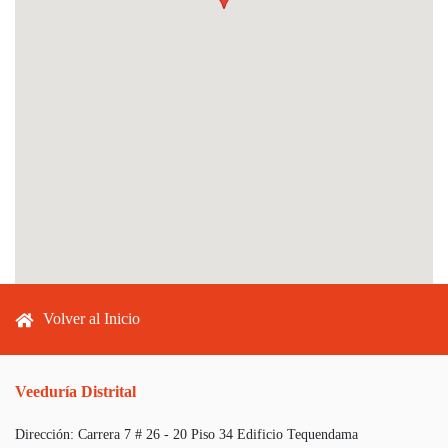
Footer menu
Volver al Inicio
Veeduría Distrital
Dirección:
Carrera 7 # 26 - 20 Piso 34 Edificio Tequendama