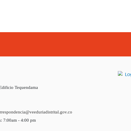
 Edificio Tequendama
rrespondencia@veeduriadistrital.gov.co
s: 7:00am - 4:00 pm