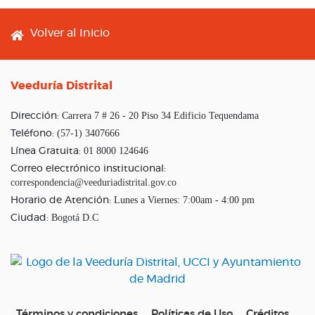
Footer menu
Volver al Inicio
Veeduría Distrital
Carrera 7 # 26 - 20 Piso 34 Edificio Tequendama
Dirección:
(57-1) 3407666
Teléfono:
01 8000 124646
Línea Gratuita:
Correo electrónico institucional:
correspondencia@veeduriadistrital.gov.co
Lunes a Viernes: 7:00am - 4:00 pm
Horario de Atención:
Bogotá D.C
Ciudad:
Términos y condiciones
Políticas de Uso
Créditos