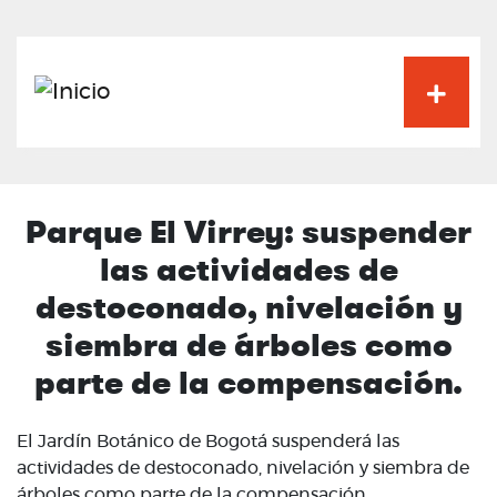
Pasar
al
contenido
principal
Parque El Virrey: suspender
las actividades de
destoconado, nivelación y
siembra de árboles como
parte de la compensación.
El Jardín Botánico de Bogotá suspenderá las
actividades de destoconado, nivelación y siembra de
árboles como parte de la compensación.