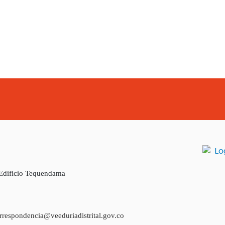
 Edificio Tequendama
rrespondencia@veeduriadistrital.gov.co