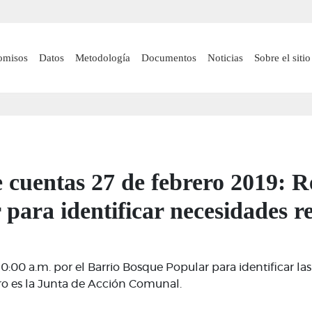
Pasar
al
contenido
 navigation
omisos
Datos
Metodología
Documentos
Noticias
Sobre el sitio
principal
 cuentas 27 de febrero 2019: Re
para identificar necesidades re
10:00 a.m. por el Barrio Bosque Popular para identificar l
tro es la Junta de Acción Comunal.